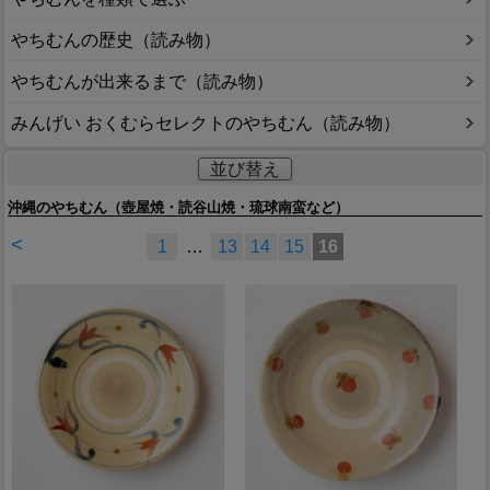
やちむんの歴史（読み物）
やちむんが出来るまで（読み物）
みんげい おくむらセレクトのやちむん（読み物）
並び替え
沖縄のやちむん（壺屋焼・読谷山焼・琉球南蛮など）
<
1
…
13
14
15
16