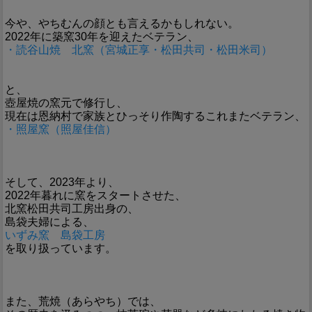
今や、やちむんの顔とも言えるかもしれない。
2022年に築窯30年を迎えたベテラン、
・読谷山焼 北窯（宮城正享・松田共司・松田米司）
と、
壺屋焼の窯元で修行し、
現在は恩納村で家族とひっそり作陶するこれまたベテラン、
・照屋窯（照屋佳信）
そして、2023年より、
2022年暮れに窯をスタートさせた、
北窯松田共司工房出身の、
島袋夫婦による、
いずみ窯 島袋工房
を取り扱っています。
また、荒焼（あらやち）では、