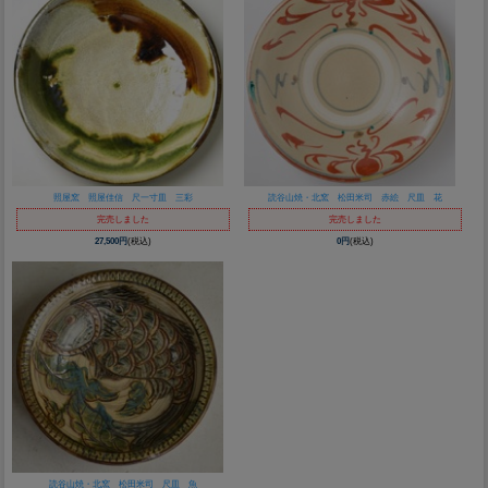
照屋窯 照屋佳信 尺一寸皿 三彩
読谷山焼・北窯 松田米司 赤絵 尺皿 花
完売しました
完売しました
27,500円
(税込)
0円
(税込)
読谷山焼・北窯 松田米司 尺皿 魚