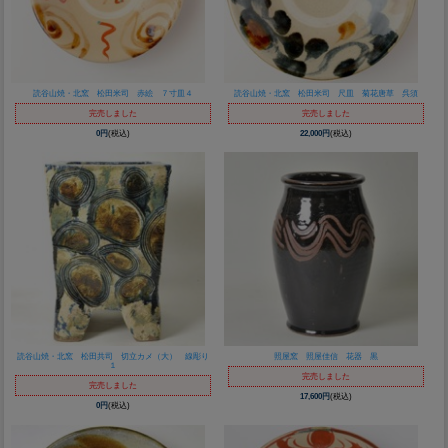
読谷山焼・北窯 松田米司 赤絵 ７寸皿４
読谷山焼・北窯 松田米司 尺皿 菊花唐草 呉須
完売しました
完売しました
0円
(税込)
22,000円
(税込)
読谷山焼・北窯 松田共司 切立カメ（大） 線彫り
照屋窯 照屋佳信 花器 黒
１
完売しました
完売しました
17,600円
(税込)
0円
(税込)