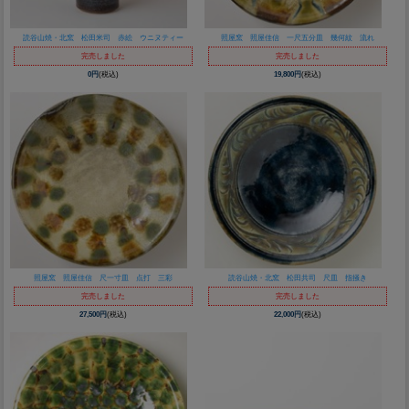
読谷山焼・北窯 松田米司 赤絵 ウニヌティー
照屋窯 照屋佳信 一尺五分皿 幾何紋 流れ
完売しました
完売しました
0円
(税込)
19,800円
(税込)
照屋窯 照屋佳信 尺一寸皿 点打 三彩
読谷山焼・北窯 松田共司 尺皿 指掻き
完売しました
完売しました
27,500円
(税込)
22,000円
(税込)