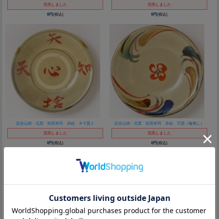
完売しました
完売しました
0円
(税込)
0円
(税込)
読谷山焼・北窯 松田米司 赤絵 ８寸皿１
読谷山焼・北窯 松田米司 赤絵 尺皿（輪無し）
完売しました
完売しました
0円
(税込)
0円
(税込)