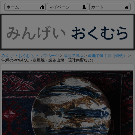
ホーム
マイページ
カート
みんげい おくむら トップページ
>
産地で選ぶ
>
産地で選ぶ器（焼物）
>
沖縄のやちむん（壺屋焼・読谷山焼・琉球南蛮など）