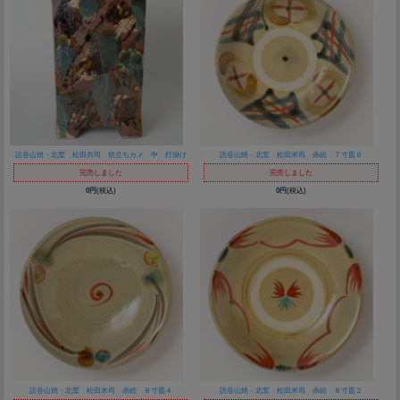
読谷山焼・北窯 松田共司 切立ちカメ 中 打掛け
読谷山焼・北窯 松田米司 赤絵 ７寸皿６
完売しました
完売しました
0円
(税込)
0円
(税込)
読谷山焼・北窯 松田米司 赤絵 ８寸皿４
読谷山焼・北窯 松田米司 赤絵 ８寸皿２