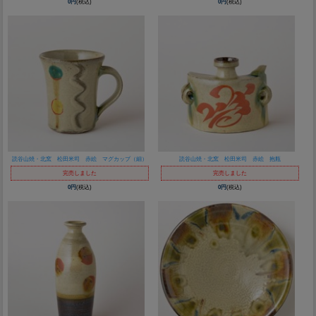
0円
(税込)
0円
(税込)
読谷山焼・北窯 松田米司 赤絵 マグカップ（細）
読谷山焼・北窯 松田米司 赤絵 抱瓶
完売しました
完売しました
0円
(税込)
0円
(税込)